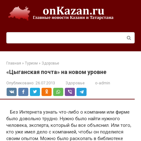
Перейти
к
контенту
Поиск:
Главная
»
Туризм
»
Здоровье
«Цыганская почта» на новом уровне
Опубликовано:
26.07.2013
Здоровье
o-admin
Без Интернета узнать что-либо о компании или фирме
было довольно трудно. Нужно было найти нужного
человека, эксперта, который бы все объяснил. Или того,
кто уже имел дело с компанией, чтобы он поделился
своим опытом. Можно было раскопать в библиотеке