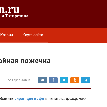
 Казани
Карта сайта
чайная ложечка
е
Автор:
o-admin
добавить
сироп для кофе
в напиток,
Прежде чем