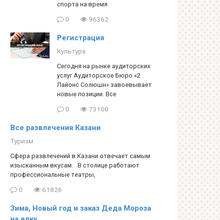
спорта на время
0
96362
Регистрация
Культура
Сегодня на рынке аудиторских
услуг Аудиторское Бюро «2
Лайонс Солюшн» завоевывает
новые позиции. Все
0
73100
Все развлечения Казани
Туризм
Сфера развлечений в Казани отвечает самым
изысканным вкусам. В столице работают
профессиональные театры,
0
61826
Зима, Новый год и заказ Деда Мороза
на елку