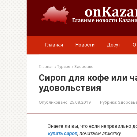
Перейти
к
контенту
Главная
Новости
Досуг
О
Главная
»
Туризм
»
Здоровье
Сироп для кофе или 
удовольствия
Опубликовано:
25.08.2019
Рубрика:
Здоровь
Знаете ли вы, что если неправильно 
купить сироп
, почитаем этикетку.