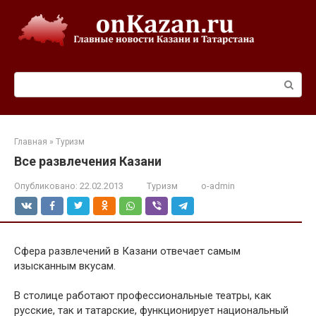
Перейти
к
контенту
Поиск:
Главная
»
Туризм
Все развлечения Казани
Опубликовано:
22.02.2013
Туризм
o-admin
Сфера развлечений в Казани отвечает самым
изысканным вкусам.
В столице работают профессиональные театры, как
русские, так и татарские, функционирует национальный