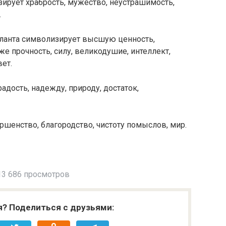
ирует храбрость, мужество, неустрашимость,
.
Зиланта символизирует высшую ценность,
кже прочность, силу, великодушие, интеллект,
ет.
адость, надежду, природу, достаток,
шенство, благородство, чистоту помыслов, мир.
3 686 просмотров
я? Поделиться с друзьями: