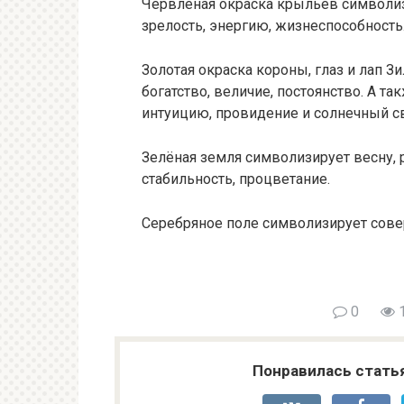
Червленая окраска крыльев символиз
зрелость, энергию, жизнеспособность
Золотая окраска короны, глаз и лап 
богатство, величие, постоянство. А та
интуицию, провидение и солнечный св
Зелёная земля символизирует весну, р
стабильность, процветание.
Серебряное поле символизирует совер
0
1
Понравилась стать