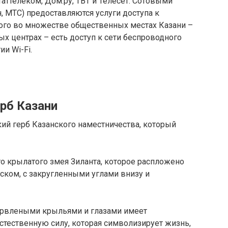
ттелеком, Дом.ру, ТВТ и Телесет. Сотовыми
, МТС) предоставляются услуги доступа к
того во множестве общественных местах Казани –
вых центрах – есть доступ к сети беспроводного
и Wi-Fi.
ерб Казани
кий герб Казанского наместничества, который
о крылатого змея Зиланта, которое распложено
ском, с закругленными углами внизу и
ервлеными крыльями и глазами имеет
тественную силу, которая символизирует жизнь,