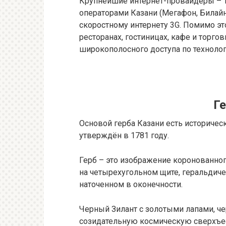
Крупнейшие интернет-провайдеры – Та
операторами Казани (Мегафон, Билайн
скоростному интернету 3G. Помимо э
ресторанах, гостиницах, кафе и торго
широкополосного доступа по технологи
Г
Основой герба Казани есть историчес
утверждён в 1781 году.
Герб – это изображение коронованног
на четырехугольном щите, геральдиче
наточенном в оконечности.
Черный Зилант с золотыми лапами, ч
созидательную космическую сверхъес