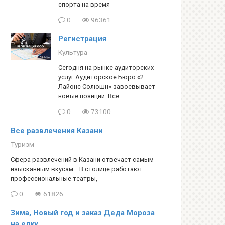
спорта на время
0
96361
Регистрация
Культура
Сегодня на рынке аудиторских
услуг Аудиторское Бюро «2
Лайонс Солюшн» завоевывает
новые позиции. Все
0
73100
Все развлечения Казани
Туризм
Сфера развлечений в Казани отвечает самым
изысканным вкусам. В столице работают
профессиональные театры,
0
61826
Зима, Новый год и заказ Деда Мороза
на елку