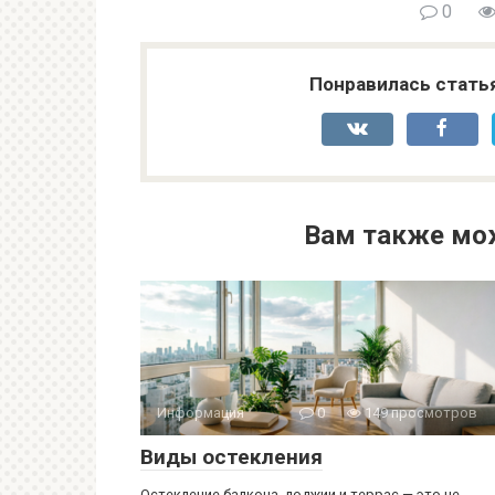
0
Понравилась стать
Вам также мо
Информация
0
149 просмотров
Виды остекления
Остекление балкона, лоджии и террас — это не