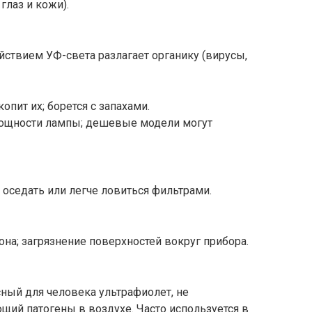
глаз и кожи).
йствием УФ-света разлагает органику (вирусы,
опит их; борется с запахами.
мощности лампы; дешевые модели могут
 оседать или легче ловиться фильтрами.
на; загрязнение поверхностей вокруг прибора.
сный для человека ультрафиолет, не
ий патогены в воздухе. Часто используется в