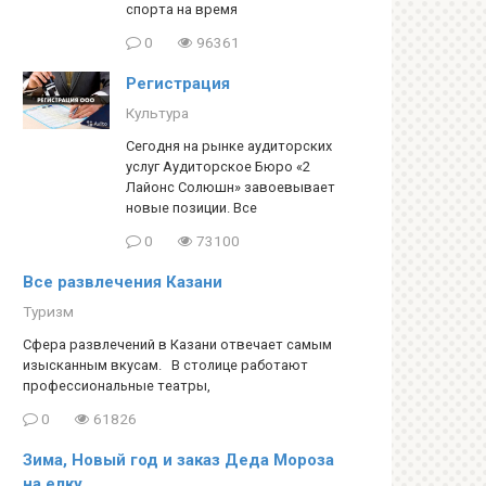
спорта на время
0
96361
Регистрация
Культура
Сегодня на рынке аудиторских
услуг Аудиторское Бюро «2
Лайонс Солюшн» завоевывает
новые позиции. Все
0
73100
Все развлечения Казани
Туризм
Сфера развлечений в Казани отвечает самым
изысканным вкусам. В столице работают
профессиональные театры,
0
61826
Зима, Новый год и заказ Деда Мороза
на елку