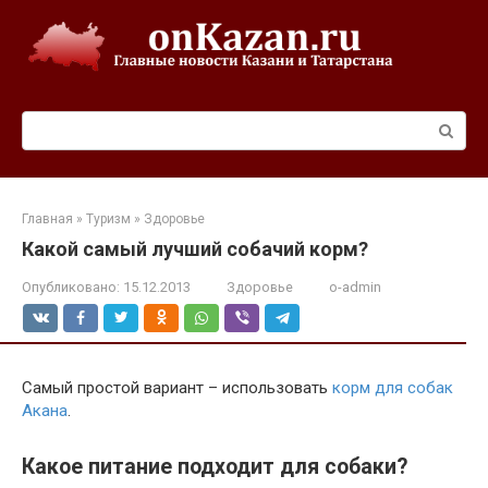
Перейти
к
контенту
Поиск:
Главная
»
Туризм
»
Здоровье
Какой самый лучший собачий корм?
Опубликовано:
15.12.2013
Здоровье
o-admin
Самый простой вариант – использовать
корм для собак
Акана
.
Какое питание подходит для собаки?