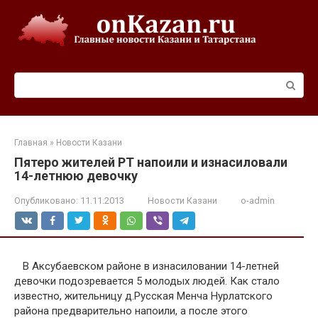
Перейти
к
контенту
Поиск:
Главная
»
Новости Казани
Пятеро жителей РТ напоили и изнасиловали
14-летнюю девочку
Опубликовано:
11.11.2013
Новости Казани
o-admin
В Аксубаевском районе в изнасиловании 14-летней
девочки подозревается 5 молодых людей. Как стало
известно, жительницу д.Русская Менча Нурлатского
района предварительно напоили, а после этого