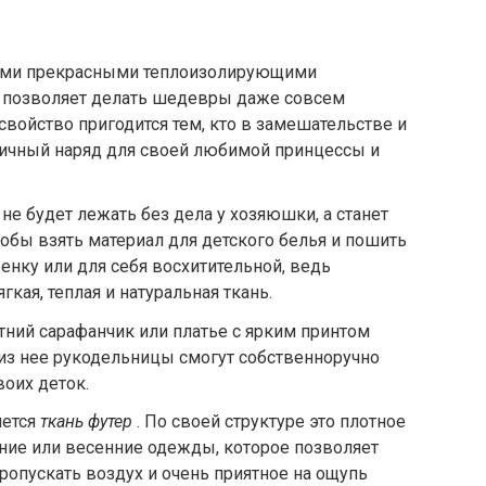
ими прекрасными теплоизолирующими
ь позволяет делать шедевры даже совсем
свойство пригодится тем, кто в замешательстве и
ничный наряд для своей любимой принцессы и
 не будет лежать без дела у хозяюшки, а станет
тобы взять материал для детского белья и пошить
нку или для себя восхитительной, ведь
ягкая, теплая и натуральная ткань.
етний сарафанчик или платье с ярким принтом
 из нее рукодельницы смогут собственноручно
воих деток.
ется
ткань футер
. По своей структуре это плотное
ние или весенние одежды, которое позволяет
ропускать воздух и очень приятное на ощупь