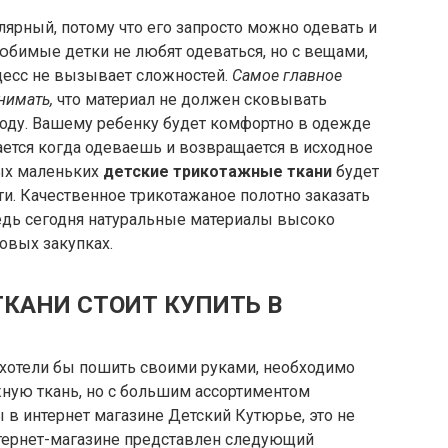
лярный, потому что его запросто можно одевать и
любимые детки не любят одеваться, но с вещами,
цесс не вызывает сложностей.
Самое главное
нимать,
что материал не должен сковывать
оду. Вашему ребенку будет комфортно в одежде
вается когда одеваешь и возвращается в исходное
ых маленьких
детские трикотажные ткани
будет
ти. Качественное трикотажаное полотно заказать
ведь сегодня натуральные материалы высоко
товых закупках.
КАНИ СТОИТ КУПИТЬ В
ы хотели бы пошить своими руками, необходимо
жную ткань, но c большим ассортиментом
в интернет магазине Детский Кутюрье, это не
нтернет-магазине представлен следующий