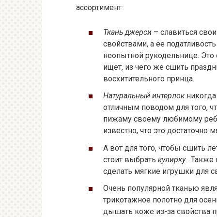
ассортимент:
Ткань джерси
– славиться сво
свойствами, а ее податливост
неопытной рукодельнице. Это 
ищет, из чего же сшить празд
восхитительного принца.
Натуральный интерлок
никогда
отличным поводом для того, ч
пижаму своему любимому ребе
известно, что это достаточно м
А вот для того, чтобы сшить л
стоит выбрать
кулирку
. Также
сделать мягкие игрушки для с
Очень популярной тканью явля
трикотажное полотно для осен
дышать коже из-за свойства п