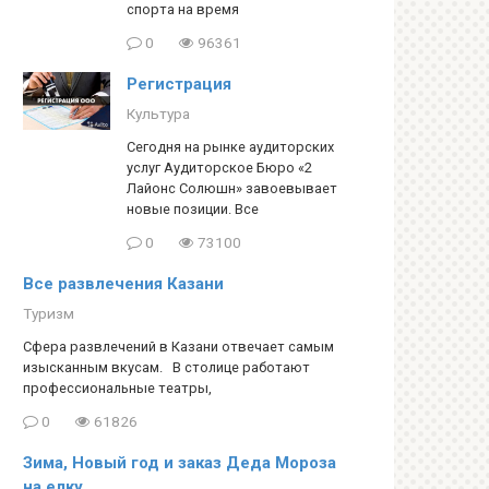
спорта на время
0
96361
Регистрация
Культура
Сегодня на рынке аудиторских
услуг Аудиторское Бюро «2
Лайонс Солюшн» завоевывает
новые позиции. Все
0
73100
Все развлечения Казани
Туризм
Сфера развлечений в Казани отвечает самым
изысканным вкусам. В столице работают
профессиональные театры,
0
61826
Зима, Новый год и заказ Деда Мороза
на елку