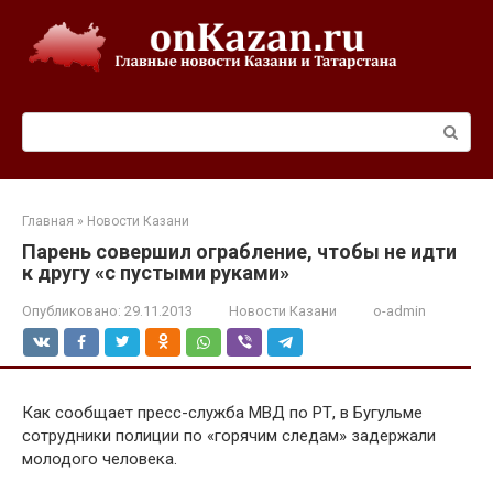
Перейти
к
контенту
Поиск:
Главная
»
Новости Казани
Парень совершил ограбление, чтобы не идти
к другу «с пустыми руками»
Опубликовано:
29.11.2013
Новости Казани
o-admin
Как сообщает пресс-служба МВД по РТ, в Бугульме
сотрудники полиции по «горячим следам» задержали
молодого человека.