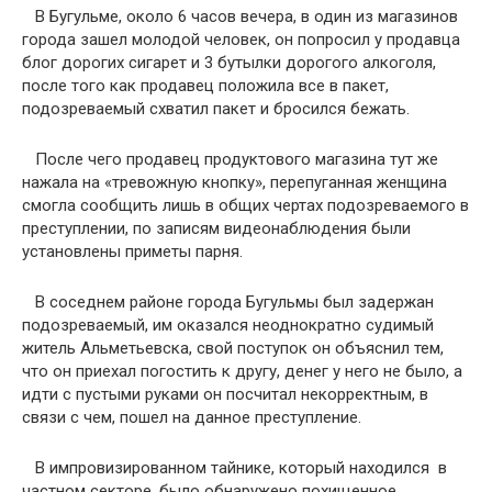
В Бугульме, около 6 часов вечера, в один из магазинов
города зашел молодой человек, он попросил у продавца
блог дорогих сигарет и 3 бутылки дорогого алкоголя,
после того как продавец положила все в пакет,
подозреваемый схватил пакет и бросился бежать.
После чего продавец продуктового магазина тут же
нажала на «тревожную кнопку», перепуганная женщина
смогла сообщить лишь в общих чертах подозреваемого в
преступлении, по записям видеонаблюдения были
установлены приметы парня.
В соседнем районе города Бугульмы был задержан
подозреваемый, им оказался неоднократно судимый
житель Альметьевска, свой поступок он объяснил тем,
что он приехал погостить к другу, денег у него не было, а
идти с пустыми руками он посчитал некорректным, в
связи с чем, пошел на данное преступление.
В импровизированном тайнике, который находился в
частном секторе, было обнаружено похищенное