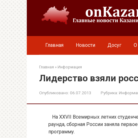
Перейти
к
контенту
Главная
Новости
Досуг
О
Главная
»
Информация
Лидерство взяли рос
Опубликовано:
06.07.2013
Рубрика:
Информа
На XXVII Всемирных летних студенчес
раунда, сборная России заняла перво
программу.