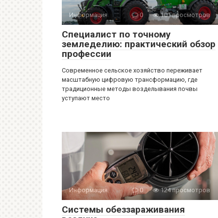
Информация
0
101 просмотров
Специалист по точному
земледелию: практический обзор
профессии
Современное сельское хозяйство переживает
масштабную цифровую трансформацию, где
традиционные методы возделывания почвы
уступают место
Информация
0
124 просмотров
Системы обеззараживания