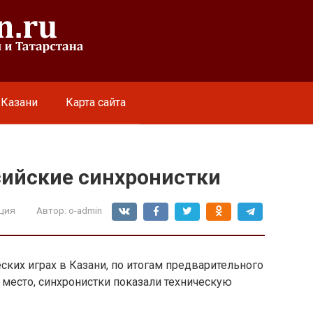
 Казани
Карта сайта
сийские синхронистки
ция
Автор:
o-admin
ких играх в Казани, по итогам предварительного
е место, синхронистки показали техническую