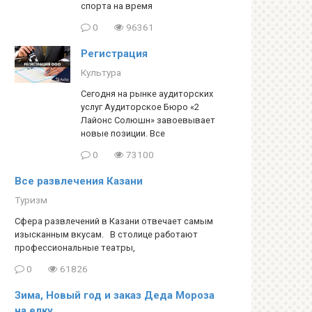
спорта на время
0
96361
Регистрация
Культура
Сегодня на рынке аудиторских
услуг Аудиторское Бюро «2
Лайонс Солюшн» завоевывает
новые позиции. Все
0
73100
Все развлечения Казани
Туризм
Сфера развлечений в Казани отвечает самым
изысканным вкусам. В столице работают
профессиональные театры,
0
61826
Зима, Новый год и заказ Деда Мороза
на елку