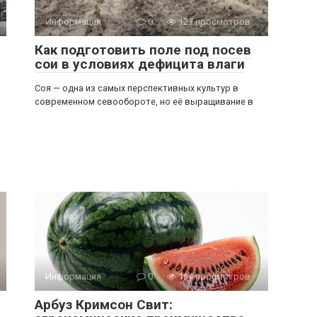
Информация
0
127 просмотров
Как подготовить поле под посев
сои в условиях дефицита влаги
Соя — одна из самых перспективных культур в
современном севообороте, но её выращивание в
Информация
0
164 просмотров
Арбуз Кримсон Свит: