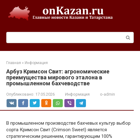
Перейти
к
контенту
Поиск:
Главная
»
Информация
Арбуз Кримсон Свит: агрономические
преимущества мирового эталона в
промышленном бахчеводстве
Опубликовано:
17.05.2026
Информация
o-admin
В промышленном производстве бахчевых культур выбор
сорта Кримсон Свит (Crimson Sweet) является
стратегическим решением, гарантирующим 100%