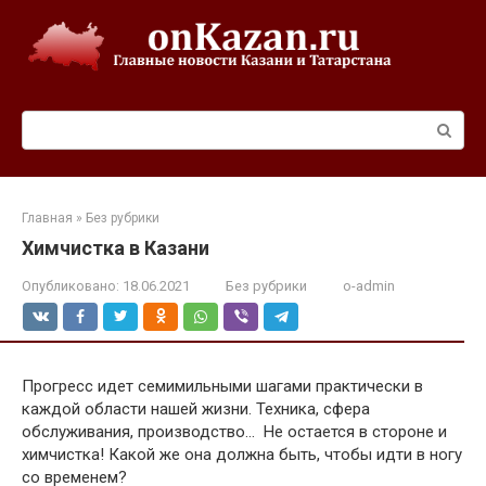
Перейти
к
контенту
Поиск:
Главная
»
Без рубрики
Химчистка в Казани
Опубликовано:
18.06.2021
Без рубрики
o-admin
Прогресс идет семимильными шагами практически в
каждой области нашей жизни. Техника, сфера
обслуживания, производство… Не остается в стороне и
химчистка! Какой же она должна быть, чтобы идти в ногу
со временем?