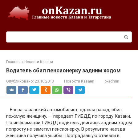
Перейти
к
контенту
Поиск:
Главная
»
Новости Казани
Водитель сбил пенсионерку задним ходом
Опубликовано:
23.10.2013
Новости Казани
o-admin
Вчера казанский автомобилист, сдавая назад, сбил
пожилую женщину, — передает ГИБДД по городу Казани.
По информации ГИБДД водитель двигаясь задним ходом
попросту не заметил пенсионерку. В результате наезда
женщина получила ушибы. Пострадавшую отвезли в