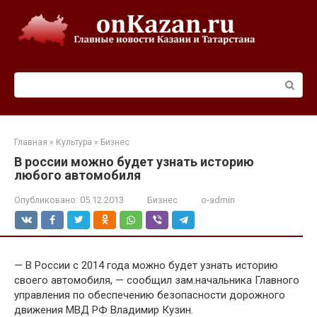
Перейти
к
контенту
Поиск:
Главная
»
Культура
»
Бизнес
В россии можно будет узнать историю
любого автомобиля
Опубликовано:
05.12.2013
Бизнес
o-admin
— В России с 2014 года можно будет узнать историю
своего автомобиля, — сообщил зам.начальника Главного
управления по обеспечению безопасности дорожного
движения МВД РФ Владимир Кузин.