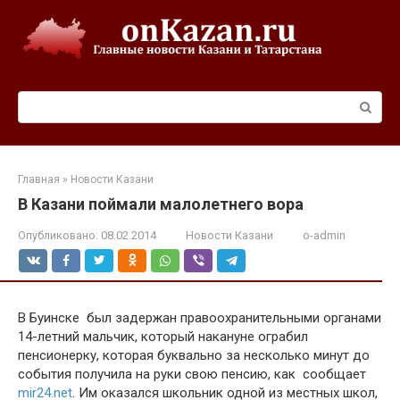
Перейти
к
контенту
Поиск:
Главная
»
Новости Казани
В Казани поймали малолетнего вора
Опубликовано:
08.02.2014
Новости Казани
o-admin
В Буинске был задержан правоохранительными органами
14-летний мальчик, который накануне ограбил
пенсионерку, которая буквально за несколько минут до
события получила на руки свою пенсию, как сообщает
mir24.net
. Им оказался школьник одной из местных школ,