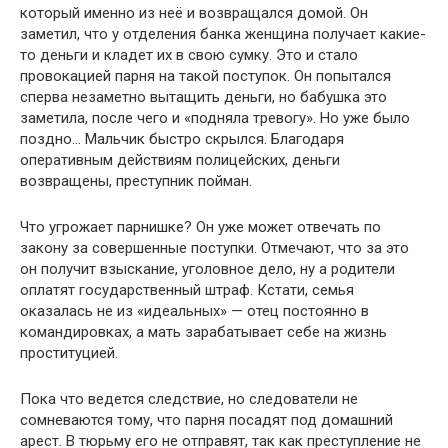
который именно из неё и возвращался домой. Он
заметил, что у отделения банка женщина получает какие-
то деньги и кладет их в свою сумку. Это и стало
провокацией парня на такой поступок. Он попытался
сперва незаметно вытащить деньги, но бабушка это
заметила, после чего и «подняла тревогу». Но уже было
поздно… Мальчик быстро скрылся. Благодаря
оперативным действиям полицейских, деньги
возвращены, преступник пойман.
Что угрожает парнишке? Он уже может отвечать по
закону за совершенные поступки. Отмечают, что за это
он получит взыскание, уголовное дело, ну а родители
оплатят государственный штраф. Кстати, семья
оказалась не из «идеальных» — отец постоянно в
командировках, а мать зарабатывает себе на жизнь
проституцией.
Пока что ведется следствие, но следователи не
сомневаются тому, что парня посадят под домашний
арест. В тюрьму его не отправят, так как преступление не