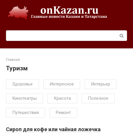
Перейти
к
контенту
Поиск:
Главная
Туризм
Здоровье
Интересное
Интерьер
Кинотеатры
Красота
Полезное
Путешествия
Ремонт
Сироп для кофе или чайная ложечка