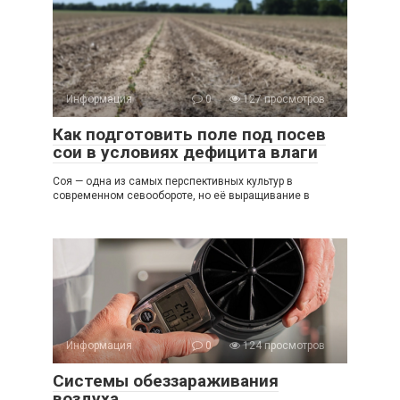
Информация
0
127 просмотров
Как подготовить поле под посев
сои в условиях дефицита влаги
Соя — одна из самых перспективных культур в
современном севообороте, но её выращивание в
Информация
0
124 просмотров
Системы обеззараживания
воздуха