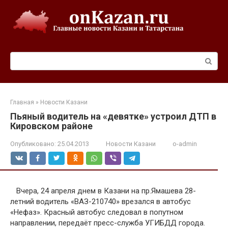
Перейти
к
контенту
Поиск:
Главная
»
Новости Казани
Пьяный водитель на «девятке» устроил ДТП в
Кировском районе
Опубликовано:
25.04.2013
Новости Казани
o-admin
Вчера, 24 апреля днем в Казани на пр.Ямашева 28-
летний водитель «ВАЗ-210740» врезался в автобус
«Нефаз». Красный автобус следовал в попутном
направлении, передаёт пресс-служба УГИБДД города.