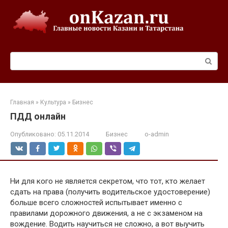
Перейти
к
контенту
Поиск:
Главная
»
Культура
»
Бизнес
ПДД онлайн
Опубликовано:
05.11.2014
Бизнес
o-admin
Ни для кого не является секретом, что тот, кто желает
сдать на права (получить водительское удостоверение)
больше всего сложностей испытывает именно с
правилами дорожного движения, а не с экзаменом на
вождение. Водить научиться не сложно, а вот выучить