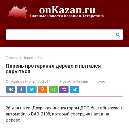
Перейти
к
контенту
Поиск:
Главная
»
Новости Казани
Парень протаранил дерево и пытался
скрыться
Опубликовано:
27.05.2014
Новости Казани
o-admin
26 мая на ул. Даурская инспектором ДПС был обнаружен
автомобиль ВАЗ-2108, который совершил наезд на
дерево.