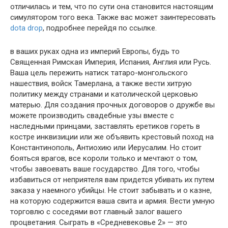
отличилась и тем, что по сути она становится настоящим
симулятором того века. Также вас может заинтересовать
dota drop
, подробнее перейдя по ссылке.
в ваших руках одна из империй Европы, будь то
Священная Римская Империя, Испания, Англия или Русь.
Ваша цель пережить натиск татаро-монгольского
нашествия, войск Тамерлана, а также вести хитрую
политику между странами и католической церковью
матерью. Для создания прочных договоров о дружбе вы
можете производить свадебные узы вместе с
наследными принцами, заставлять еретиков гореть в
костре инквизиции или же объявить крестовый поход на
Константинополь, Антиохию или Иерусалим. Но стоит
бояться врагов, все короли только и мечтают о том,
чтобы завоевать ваше государство. Для того, чтобы
избавиться от неприятеля вам придется убивать их путем
заказа у наемного убийцы. Не стоит забывать и о казне,
на которую содержится ваша свита и армия. Вести умную
торговлю с соседями вот главный залог вашего
процветания. Сыграть в «Средневековье 2» — это