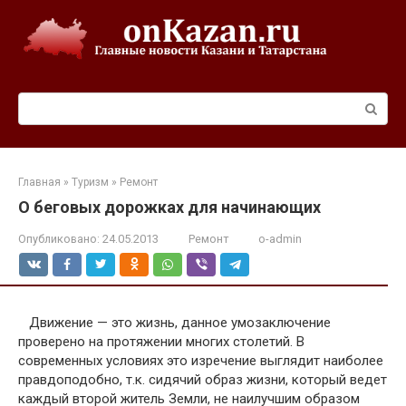
Перейти
к
контенту
Поиск:
Главная
»
Туризм
»
Ремонт
О беговых дорожках для начинающих
Опубликовано:
24.05.2013
Ремонт
o-admin
Движение — это жизнь, данное умозаключение
проверено на протяжении многих столетий. В
современных условиях это изречение выглядит наиболее
правдоподобно, т.к. сидячий образ жизни, который ведет
каждый второй житель Земли, не наилучшим образом