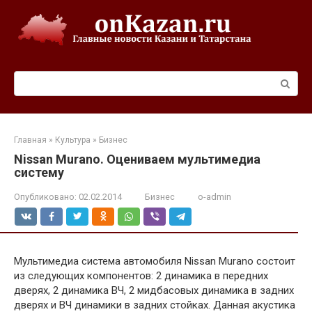
Перейти
к
контенту
Поиск:
Главная
»
Культура
»
Бизнес
Nissan Murano. Оцениваем мультимедиа
систему
Опубликовано:
02.02.2014
Бизнес
o-admin
Мультимедиа система автомобиля Nissan Murano состоит
из следующих компонентов: 2 динамика в передних
дверях, 2 динамика ВЧ, 2 мидбасовых динамика в задних
дверях и ВЧ динамики в задних стойках. Данная акустика