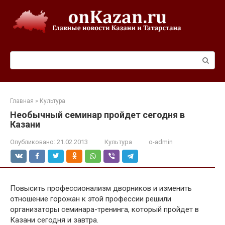
Перейти
к
контенту
Поиск:
Главная
»
Культура
Необычный семинар пройдет сегодня в
Казани
Опубликовано:
21.02.2013
Культура
o-admin
Повысить профессионализм дворников и изменить
отношение горожан к этой профессии решили
организаторы семинара-тренинга, который пройдет в
Казани сегодня и завтра.