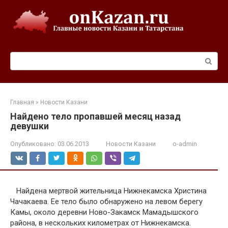
Перейти
к
контенту
Поиск:
Главная
»
Новости Казани
Найдено тело пропавшей месяц назад
девушки
Опубликовано:
03.06.2013
Новости Казани
o-admin
Найдена мертвой жительница Нижнекамска Христина
Чачакаева. Ее тело было обнаружено на левом берегу
Камы, около деревни Ново-Закамск Мамадышского
района, в нескольких километрах от Нижнекамска.