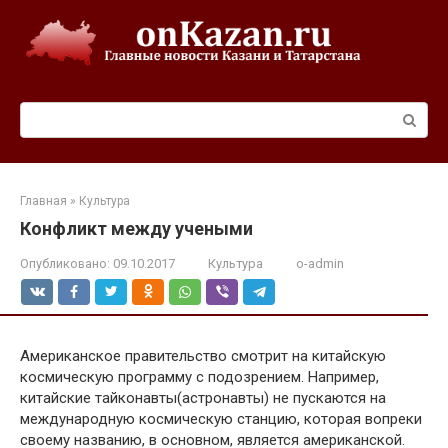
Перейти
к
контенту
Поиск:
Главная
»
Культура
Конфликт между учеными
Опубликовано:
09.10.2017
Культура
o-admin
Американское правительство смотрит на китайскую
космическую программу с подозрением. Например,
китайские тайконавты(астронавты) не пускаются на
международную космическую станцию, которая вопреки
своему названию, в основном, является американской.