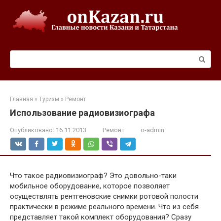
Перейти
к
контенту
Поиск:
Главная
»
Туризм
»
Ремонт
Использование радиовизиографа
Опубликовано:
16.11.2013
Ремонт
o-admin
Что такое радиовизиограф? Это довольно-таки
мобильное оборудование, которое позволяет
осуществлять рентгеновские снимки ротовой полости
практически в режиме реального времени. Что из себя
представляет такой комплект оборудования? Сразу