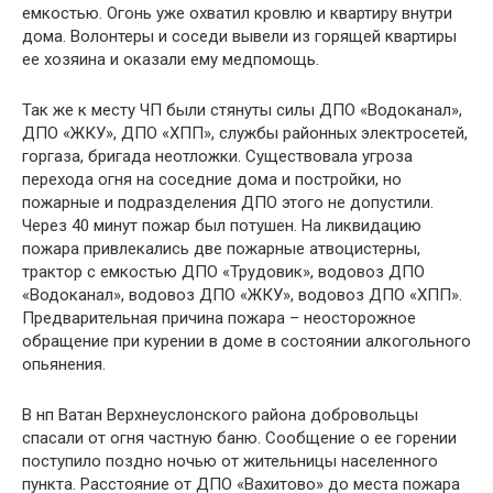
емкостью. Огонь уже охватил кровлю и квартиру внутри
дома. Волонтеры и соседи вывели из горящей квартиры
ее хозяина и оказали ему медпомощь.
Так же к месту ЧП были стянуты силы ДПО «Водоканал»,
ДПО «ЖКУ», ДПО «ХПП», службы районных электросетей,
горгаза, бригада неотложки. Существовала угроза
перехода огня на соседние дома и постройки, но
пожарные и подразделения ДПО этого не допустили.
Через 40 минут пожар был потушен. На ликвидацию
пожара привлекались две пожарные атвоцистерны,
трактор с емкостью ДПО «Трудовик», водовоз ДПО
«Водоканал», водовоз ДПО «ЖКУ», водовоз ДПО «ХПП».
Предварительная причина пожара – неосторожное
обращение при курении в доме в состоянии алкогольного
опьянения.
В нп Ватан Верхнеуслонского района добровольцы
спасали от огня частную баню. Сообщение о ее горении
поступило поздно ночью от жительницы населенного
пункта. Расстояние от ДПО «Вахитово» до места пожара