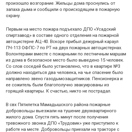
произошло возгорание. Жильцы дома проснулись от
запаха дыма и сообщили о происходящем в пожарную
охрану.
Первым на место пожара подъехало ДПО «Усадский
спиртзавод» в составе одного отделения на пожарной
автоцистерне АЦ-40. Вскоре прибыл дежурный караул
ПЧ-113 ОФПС-7 по РТ на двух пожарных автоцистернах.
Волонтерами вместе с пожарными по лестничным маршам
из дома в безопасное место было выведено 15 человек.
Со слов соседей было установлено, что в квартире №3
должно находиться два человека, на чье спасение было
направлено звено газодымозащитников. Пенсионерка и
ее сожитель были благополучно эвакуированы из
горящей квартиры. К счастью, никто не пострадал.
В свх Пятилетка Мамадышского района пожарные
добровольцы выезжали на тушение двухквартирного
жилого дома. Спустя пять минут после получения
тревожного звонка ДПО «Трудовик» уже приступило к
работе на месте. Добровольцы приехали на тракторе с