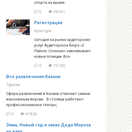
спорта на время
0
96361
Регистрация
Культура
Сегодня на рынке аудиторских
услуг Аудиторское Бюро «2
Лайонс Солюшн» завоевывает
новые позиции. Все
0
73100
Все развлечения Казани
Туризм
Сфера развлечений в Казани отвечает самым
изысканным вкусам. В столице работают
профессиональные театры,
0
61826
Зима, Новый год и заказ Деда Мороза
на елку