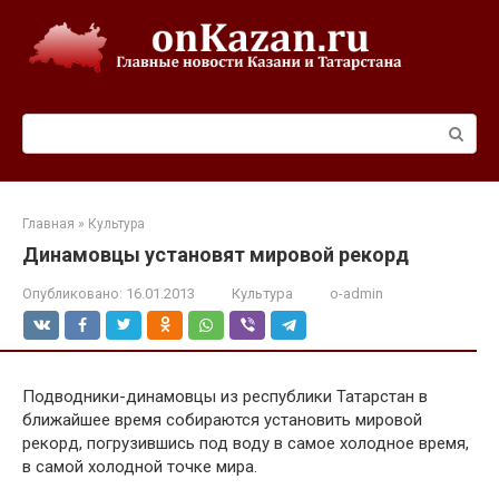
Перейти
к
контенту
Поиск:
Главная
»
Культура
Динамовцы установят мировой рекорд
Опубликовано:
16.01.2013
Культура
o-admin
Подводники-динамовцы из республики Татарстан в
ближайшее время собираются установить мировой
рекорд, погрузившись под воду в самое холодное время,
в самой холодной точке мира.