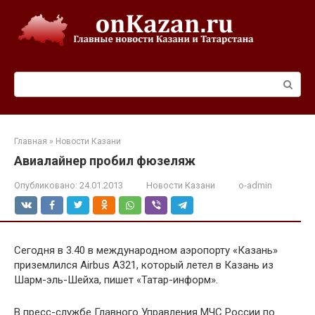
Перейти
к
контенту
Поиск:
Главная
»
Новости Казани
Авиалайнер пробил фюзеляж
Опубликовано:
24.01.2013
Новости Казани
o-admin
Сегодня в 3.40 в международном аэропорту «Казань»
приземлился Airbus A321, который летел в Казань из
Шарм-эль-Шейха, пишет «Татар-информ».
В пресс-службе Главного Управления МЧС России по