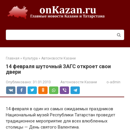
Перейти
к
контенту
Поиск:
Главная
»
Культура
»
Автоновости Казани
14 февраля шуточный ЗАГС откроет свои
двери
Опубликовано:
31.01.2013
Автоновости Казани
o-admin
14 февраля в один из самых ожидаемых праздников
Национальный музей Республики Татарстан проведет
традиционное мероприятие для всех влюбленных
столицы — День святого Валентина.