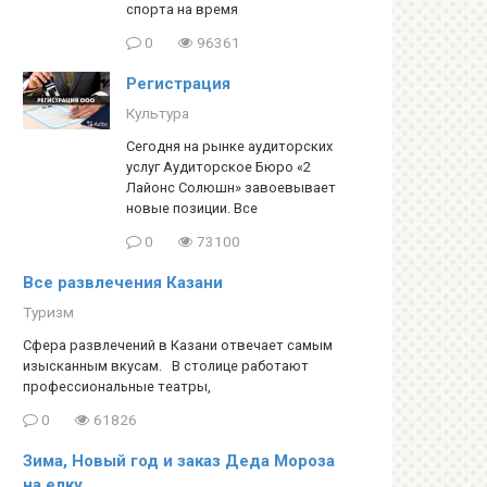
спорта на время
0
96361
Регистрация
Культура
Сегодня на рынке аудиторских
услуг Аудиторское Бюро «2
Лайонс Солюшн» завоевывает
новые позиции. Все
0
73100
Все развлечения Казани
Туризм
Сфера развлечений в Казани отвечает самым
изысканным вкусам. В столице работают
профессиональные театры,
0
61826
Зима, Новый год и заказ Деда Мороза
на елку