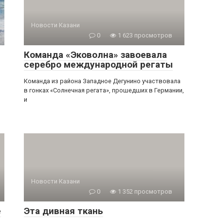
Новости Казани
0
1 623 просмотров
Команда «Эковолна» завоевала
серебро международной регаты
Команда из района Западное Дегунино участвовала
в гонках «Солнечная регата», прошедших в Германии,
и
Новости Казани
0
1 352 просмотров
е
Эта дивная ткань