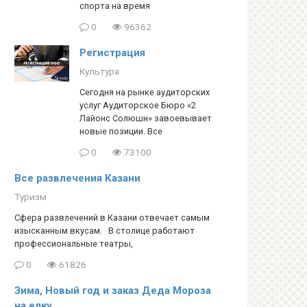
спорта на время
0
96362
Регистрация
Культура
Сегодня на рынке аудиторских
услуг Аудиторское Бюро «2
Лайонс Солюшн» завоевывает
новые позиции. Все
0
73100
Все развлечения Казани
Туризм
Сфера развлечений в Казани отвечает самым
изысканным вкусам. В столице работают
профессиональные театры,
0
61826
Зима, Новый год и заказ Деда Мороза
на елку