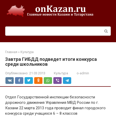
Перейти
к
контенту
Поиск:
Главная
»
Культура
Завтра ГИБДД подведет итоги конкурса
среди школьников
Опубликовано:
21.03.2013
Культура
o-admin
Отдел Государственной инспекции безопасности
дорожного движения Управления МВД России по г.
Казани 22 марта 2013 года проводит финал городского
конкурса среди учащихся 6 – 8 классов