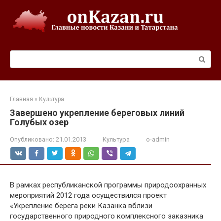
Перейти
к
контенту
Поиск:
Главная
»
Культура
Завершено укрепление береговых линий
Голубых озер
Опубликовано:
21.01.2013
Культура
o-admin
В рамках республиканской программы природоохранных
мероприятий 2012 года осуществился проект
«Укрепление берега реки Казанка вблизи
государственного природного комплексного заказника