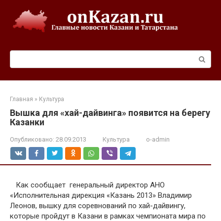
Перейти
к
контенту
Поиск:
Главная
»
Культура
Вышка для «хай-дайвинга» появится на берегу
Казанки
Опубликовано:
28.09.2013
Культура
o-admin
Как сообщает
генеральный директор АНО
«Исполнительная дирекция «Казань 2013» Владимир
Леонов, вышку для соревнований по хай-дайвингу,
которые пройдут в Казани в рамках чемпионата мира по