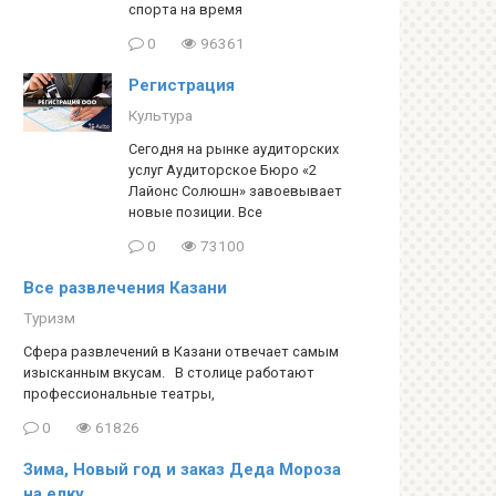
спорта на время
0
96361
Регистрация
Культура
Сегодня на рынке аудиторских
услуг Аудиторское Бюро «2
Лайонс Солюшн» завоевывает
новые позиции. Все
0
73100
Все развлечения Казани
Туризм
Сфера развлечений в Казани отвечает самым
изысканным вкусам. В столице работают
профессиональные театры,
0
61826
Зима, Новый год и заказ Деда Мороза
на елку