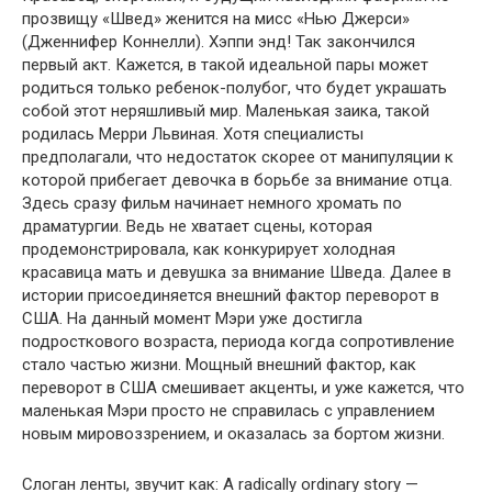
прозвищу «Швед» женится на мисс «Нью Джерси»
(Дженнифер Коннелли). Хэппи энд! Так закончился
первый акт. Кажется, в такой идеальной пары может
родиться только ребенок-полубог, что будет украшать
собой этот неряшливый мир. Маленькая заика, такой
родилась Мерри Львиная. Хотя специалисты
предполагали, что недостаток скорее от манипуляции к
которой прибегает девочка в борьбе за внимание отца.
Здесь сразу фильм начинает немного хромать по
драматургии. Ведь не хватает сцены, которая
продемонстрировала, как конкурирует холодная
красавица мать и девушка за внимание Шведа. Далее в
истории присоединяется внешний фактор переворот в
США. На данный момент Мэри уже достигла
подросткового возраста, периода когда сопротивление
стало частью жизни. Мощный внешний фактор, как
переворот в США смешивает акценты, и уже кажется, что
маленькая Мэри просто не справилась с управлением
новым мировоззрением, и оказалась за бортом жизни.
Слоган ленты, звучит как: A radically ordinary story —