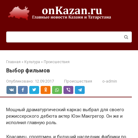
Перейти
к
контенту
Поиск:
Главная
»
Культура
»
Происшествия
Выбор фильмов
Опубликовано:
12.09.2017
Происшествия
o-admin
Мощный драматургический каркас выбрал для своего
режиссерского дебюта актер Юэн Макгрегор. Он же и
исполнил главную роль.
Красавец, спортсмен, и будущий наследник фабрики по