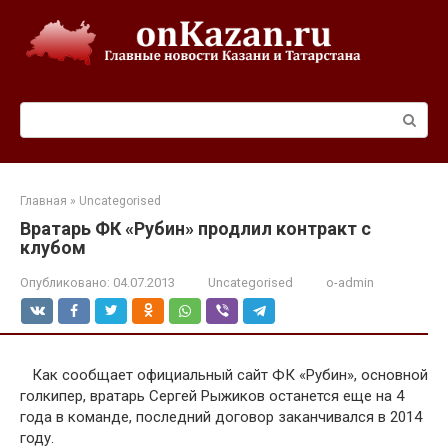
Перейти
к
контенту
Поиск:
Главная
»
Uncategorised
Вратарь ФК «Рубин» продлил контракт с
клубом
Опубликовано:
04.07.2013
Uncategorised
o-admin
Как сообщает официальный сайт ФК «Рубин», основной
голкипер, вратарь Сергей Рыжиков останется еще на 4
года в команде, последний договор заканчивался в 2014
году.