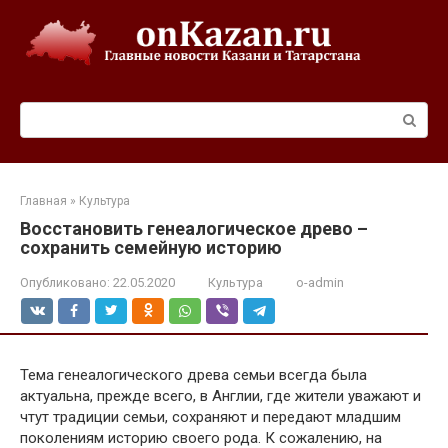
Перейти
к
контенту
Поиск:
Главная
»
Культура
Восстановить генеалоги­ческое древо –
сохранить семейную историю
Опубликовано:
22.05.2020
Культура
o-admin
Тема генеалогического древа семьи всегда была
актуальна, прежде всего, в Англии, где жители уважают и
чтут традиции семьи, сохраняют и передают младшим
поколениям историю своего рода. К сожалению, на