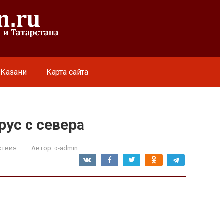
 Казани
Карта сайта
ус с севера
ствия
Автор:
o-admin