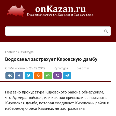
Перейти
к
контенту
Поиск:
Главная
»
Культура
Водоканал застрахует Кировскую дамбу
Опубликовано:
25.12.2012
Культура
o-admin
Недавно прокуратура Кировского района обнаружила,
что Адмиралтейская, или как все привыкли ее называть
Кировская дамба, которая соединяет Кировский район и
набережную реки Казанки, не застрахована.