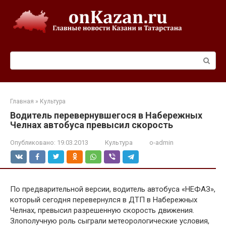
Перейти
к
контенту
Поиск:
Главная
»
Культура
Водитель перевернувшегося в Набережных
Челнах автобуса превысил скорость
Опубликовано:
19.03.2013
Культура
o-admin
По предварительной версии, водитель автобуса «НЕФАЗ»,
который сегодня перевернулся в ДТП в Набережных
Челнах, превысил разрешенную скорость движения.
Злополучную роль сыграли метеорологические условия,