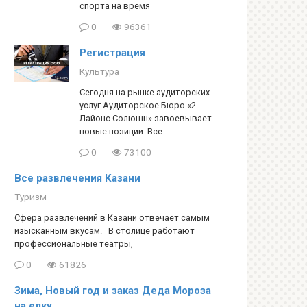
спорта на время
0
96361
Регистрация
Культура
Сегодня на рынке аудиторских
услуг Аудиторское Бюро «2
Лайонс Солюшн» завоевывает
новые позиции. Все
0
73100
Все развлечения Казани
Туризм
Сфера развлечений в Казани отвечает самым
изысканным вкусам. В столице работают
профессиональные театры,
0
61826
Зима, Новый год и заказ Деда Мороза
на елку