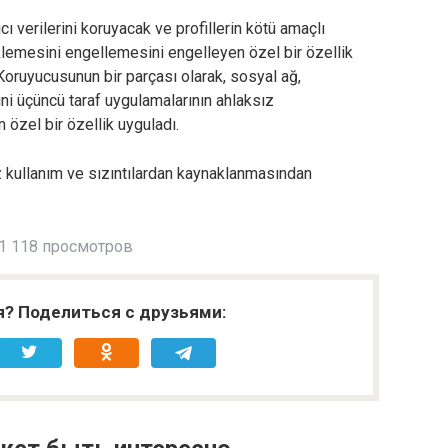
ı verilerini koruyacak ve profillerin kötü amaçlı
klemesini engellemesini engelleyen özel bir özellik
oruyucusunun bir parçası olarak, sosyal ağ,
erini üçüncü taraf uygulamalarının ahlaksız
n özel bir özellik uyguladı.
ız kullanım ve sızıntılardan kaynaklanmasından
1 118 просмотров
я? Поделиться с друзьями: