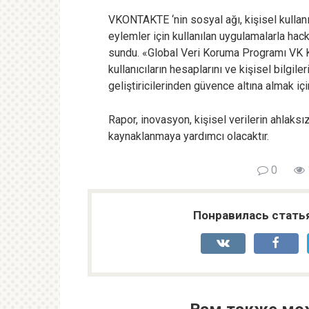
VKONTAKTE ‘nin sosyal ağı, kişisel kullanıc
eylemler için kullanılan uygulamalarla hac
sundu. «Global Veri Koruma Programı VK K
kullanıcıların hesaplarını ve kişisel bilgil
geliştiricilerinden güvence altına almak içi
Rapor, inovasyon, kişisel verilerin ahlaks
kaynaklanmaya yardımcı olacaktır.
0
Понравилась стать