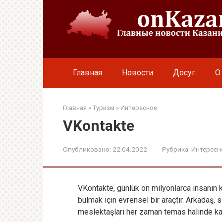
Перейти
к
контенту
Главная
Новости
Досуг
О
Главная
»
Туризм
»
Интересное
VKontakte
Опубликовано:
22.04.2022
Рубрика:
Интересн
VKontakte, günlük on milyonlarca insanın ku
bulmak için evrensel bir araçtır. Arkadaş, s
meslektaşları her zaman temas halinde kal