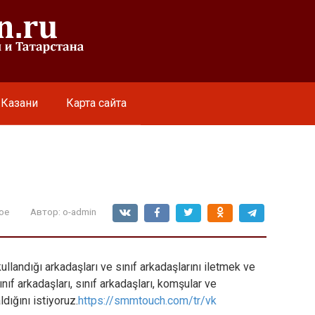
 Казани
Карта сайта
ое
Автор:
o-admin
llandığı arkadaşları ve sınıf arkadaşlarını iletmek ve
ınıf arkadaşları, sınıf arkadaşları, komşular ve
dığını istiyoruz.
https://smmtouch.com/tr/vk