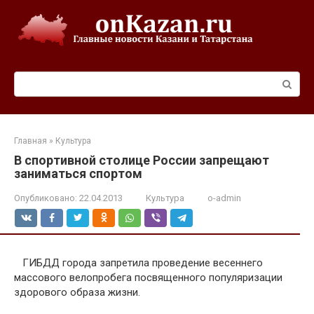
Перейти
к
контенту
Поиск:
Главная
»
Культура
В спортивной столице России запрещают
заниматься спортом
Опубликовано:
22.04.2013
Культура
o-admin
ГИБДД города запретила проведение весеннего
массового велопробега посвященного популяризации
здорового образа жизни.