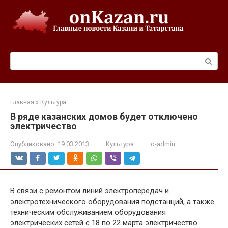
Перейти
к
контенту
Поиск:
Главная
»
Культура
В ряде казанских домов будет отключено
электричество
Опубликовано:
19.03.2013
Культура
o-admin
В связи с ремонтом линий электропередач и
электротехнического оборудования подстанций, а также
техническим обслуживанием оборудования
электрических сетей с 18 по 22 марта электричество