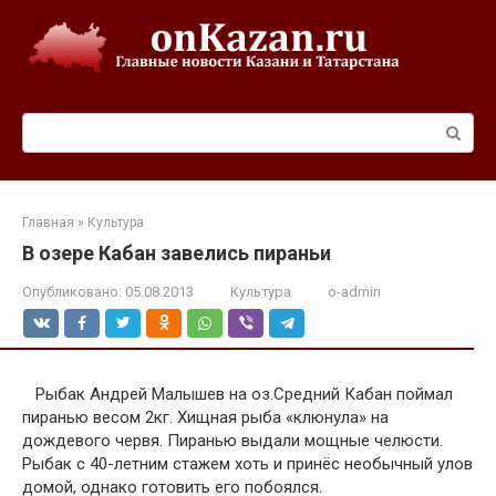
Перейти
к
контенту
Поиск:
Главная
»
Культура
В озере Кабан завелись пираньи
Опубликовано:
05.08.2013
Культура
o-admin
Рыбак Андрей Малышев на оз.Средний Кабан поймал
пиранью весом 2кг. Хищная рыба «клюнула» на
дождевого червя. Пиранью выдали мощные челюсти.
Рыбак с 40-летним стажем хоть и принёс необычный улов
домой, однако готовить его побоялся.