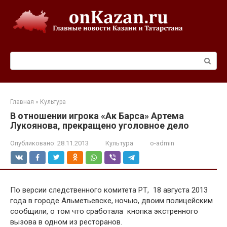
Перейти
к
контенту
Поиск:
Главная
»
Культура
В отношении игрока «Ак Барса» Артема
Лукоянова, прекращено уголовное дело
Опубликовано:
28.11.2013
Культура
o-admin
По версии следственного комитета РТ, 18 августа 2013
года в городе Альметьевске, ночью, двоим полицейским
сообщили, о том что сработала кнопка экстренного
вызова в одном из ресторанов.