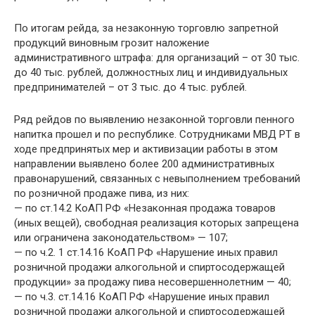
По итогам рейда, за незаконную торговлю запретной
продукций виновным грозит наложение
административного штрафа: для организаций – от 30 тыс.
до 40 тыс. рублей, должностных лиц и индивидуальных
предпринимателей – от 3 тыс. до 4 тыс. рублей.
Ряд рейдов по выявлению незаконной торговли пенного
напитка прошел и по республике. Сотрудниками МВД РТ в
ходе предпринятых мер и активизации работы в этом
направлении выявлено более 200 административных
правонарушений, связанных с невыполнением требований
по розничной продаже пива, из них:
— по ст.14.2 КоАП РФ «Незаконная продажа товаров
(иных вещей), свободная реализация которых запрещена
или ограничена законодательством» — 107;
— по ч.2. 1 ст.14.16 КоАП РФ «Нарушение иных правил
розничной продажи алкогольной и спиртосодержащей
продукции» за продажу пива несовершеннолетним — 40;
— по ч.3. ст.14.16 КоАП РФ «Нарушение иных правил
розничной продажи алкогольной и спиртосодержащей